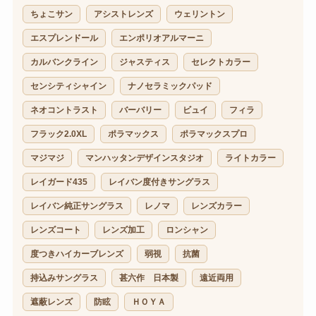
ちょこサン
アシストレンズ
ウェリントン
エスプレンドール
エンポリオアルマーニ
カルバンクライン
ジャスティス
セレクトカラー
センシティシャイン
ナノセラミックパッド
ネオコントラスト
バーバリー
ビュイ
フィラ
フラック2.0XL
ポラマックス
ポラマックスプロ
マジマジ
マンハッタンデザインスタジオ
ライトカラー
レイガード435
レイバン度付きサングラス
レイバン純正サングラス
レノマ
レンズカラー
レンズコート
レンズ加工
ロンシャン
度つきハイカーブレンズ
弱視
抗菌
持込みサングラス
甚六作 日本製
遠近両用
遮蔽レンズ
防眩
ＨＯＹＡ