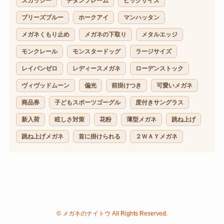
スカッシー
チタンフレーム
ビックサイズ
ブリーズブルー
ホークアイ
マンハッタン
メガネくもり止め
メガネの下取り
メタルエッジ
モンクレール
モンスタードッグ
ラージサイズ
レイバンゼロ
レディースメガネ
ローデンストック
ヴィヴッドムーン
偏光
前掛けつき
可愛いメガネ
商品券
子どもスポーツゴーグル
度付きサングラス
新入荷
眩しさ対策
花粉
薄型メガネ
跳ね上げ
跳ね上げメガネ
首に掛けられる
２ＷＡＹメガネ
©
メガネのナイトウ All Rights Reserved.