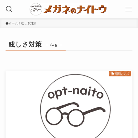
ホーム
眩しさ対策
眩しさ対策
– tag –
機能レンズ