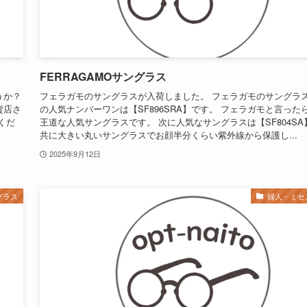
FERRAGAMOサングラス
うか？
フェラガモのサングラスが入荷しました。 フェラガモのサングラ
貨店さ
の人気ナンバーワンは【SF896SRA】です。 フェラガモと言った
くだ
王道な人気サングラスです。 次に人気なサングラスは【SF804SA
共に大きい丸いサングラスでお顔半分くらい紫外線から保護し...
2025年9月12日
グラス
婦人・ミセ