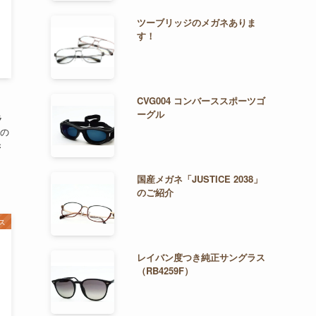
ツーブリッジのメガネありま
す！
CVG004 コンバーススポーツゴ
ーグル
ラ
の
き
国産メガネ「JUSTICE 2038」
のご紹介
ス
レイバン度つき純正サングラス
（RB4259F）