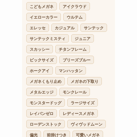
こどもメガネ
アイクラウド
イエローカラー
ウルテム
エレッセ
カジュアル
サンテック
サンテックミスティ
ジュニア
スカッシー
チタンフレーム
ビックサイズ
ブリーズブルー
ホークアイ
マンハッタン
メガネくもり止め
メガネの下取り
メタルエッジ
モンクレール
モンスタードッグ
ラージサイズ
レイバンゼロ
レディースメガネ
ローデンストック
ヴィヴッドムーン
偏光
前掛けつき
可愛いメガネ