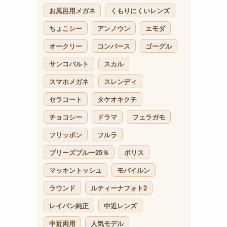
お風呂用メガネ
くもりにくいレンズ
ちょこシー
アンノウン
エモダ
オークリー
コンバース
ゴーグル
サンコバルト
スカル
スマホメガネ
スレンディ
セラコート
タケオキクチ
チョコシー
ドラマ
フェラガモ
フリッポン
フルラ
ブリーズブルー25％
ポリス
マッキントッシュ
モバイルン
ラウンド
ルティーナフォト2
レイバン純正
中近レンズ
中近両用
人気モデル