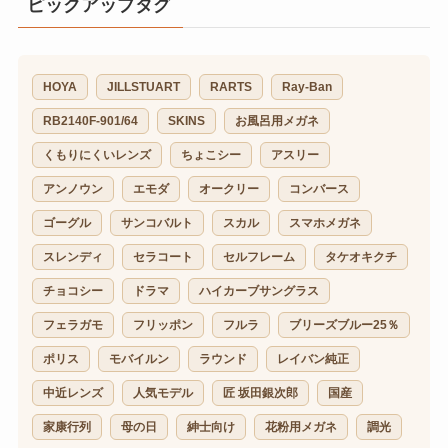
ピックアップタグ
HOYA
JILLSTUART
RARTS
Ray-Ban
RB2140F-901/64
SKINS
お風呂用メガネ
くもりにくいレンズ
ちょこシー
アスリー
アンノウン
エモダ
オークリー
コンバース
ゴーグル
サンコバルト
スカル
スマホメガネ
スレンディ
セラコート
セルフレーム
タケオキクチ
チョコシー
ドラマ
ハイカーブサングラス
フェラガモ
フリッポン
フルラ
ブリーズブルー25％
ポリス
モバイルン
ラウンド
レイバン純正
中近レンズ
人気モデル
匠 坂田銀次郎
国産
家康行列
母の日
紳士向け
花粉用メガネ
調光