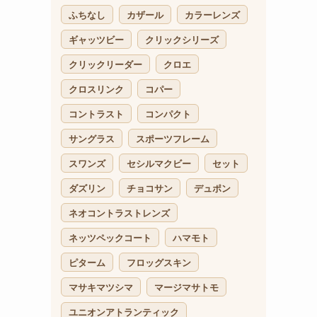
ふちなし
カザール
カラーレンズ
ギャッツビー
クリックシリーズ
クリックリーダー
クロエ
クロスリンク
コパー
コントラスト
コンパクト
サングラス
スポーツフレーム
スワンズ
セシルマクビー
セット
ダズリン
チョコサン
デュポン
ネオコントラストレンズ
ネッツペックコート
ハマモト
ピターム
フロッグスキン
マサキマツシマ
マージマサトモ
ユニオンアトランティック