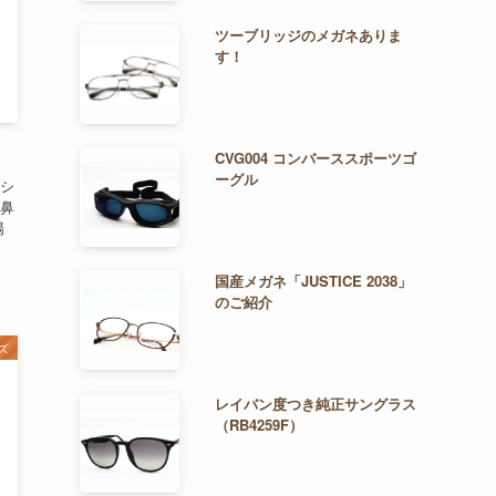
ツーブリッジのメガネありま
す！
CVG004 コンバーススポーツゴ
ーグル
シ
鼻
場
国産メガネ「JUSTICE 2038」
のご紹介
ズ
レイバン度つき純正サングラス
（RB4259F）